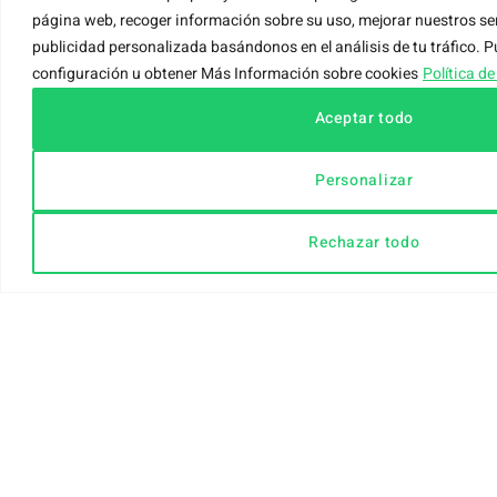
página web, recoger información sobre su uso, mejorar nuestros se
publicidad personalizada basándonos en el análisis de tu tráfico. 
configuración u obtener Más Información sobre cookies
Política d
PRODUCCIÓN RESPONSABLE
Aceptar todo
Alcopalet mantiene en todo momento un
proceso de producción sostenible, bajo la
Personalizar
legislativa vigente por el respeto a la naturaleza
y el medio ambiente.
Rechazar todo
Nuestros servicios de
palets en Toledo
Palets Nuevos:
Fabricamos palets nuevos adaptados