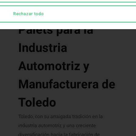
Rechazar todo
Palets para la
Industria
Automotriz y
Manufacturera de
Toledo
Toledo, con su arraigada tradición en la
industria automotriz y una creciente
diversificación hacia la fabricación de