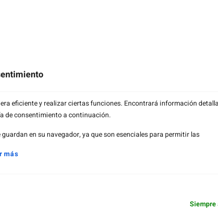
sentimiento
a eficiente y realizar ciertas funciones. Encontrará información detall
ía de consentimiento a continuación.
guardan en su navegador, ya que son esenciales para permitir las
r más
Valoramos tu privacidad
Siempre 