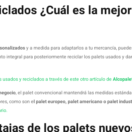
sitas cerciorarte de sus ventajas y beneficios para un uso prof
ión.
para volverlos a usar.
eden arreglar si sufren algún daño.
os por la relación que ofrecen entre
fiabilidad, resistencia y pr
palet debe tenerse en cuenta tanto el
tipo de mercancía como la
 contactes para poder asesorarte sobre lo que necesitas fiel
ar palets nuevos y pers