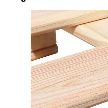
Sevilla?
En
Alcopalet Los Alcores
nos dedicamos exclusivam
usados adaptándolos a tu medida al precio más co
Con un servicio de
compra-venta
y como especiali
desde hace 25 años dentro del sector de la madera
Si quieres solicitar presupuesto o recibir más info
contacto.