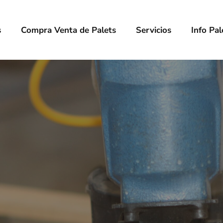
s usados y reciclados a través de este otro artículo de
Alcopale
 negocio
, el palet convencional mantendrá las medidas estánda
s
Compra Venta de Palets
Servicios
Info Pal
ores, como son e
l palet europeo, palet americano o palet indust
rio.
tajas de los palets nuev