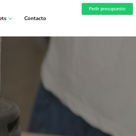
t Los Alcores
donde te las detallamos.
Pedir presupuesto
r. Estas medidas se corresponden con los tipos de
ets
Contacto
rial.
Para ello,
puedes elegir el tipo de palet más
os de madera?