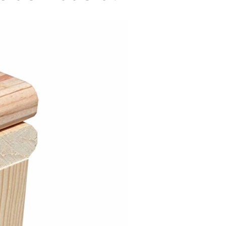
aderas en Sevilla como en la reparación de palets
alet Los Alcores
satisfacemos tus necesidades
 con nosotros
a través de este formulario de