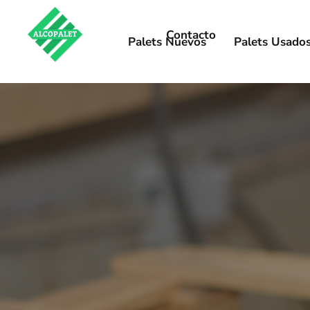
También puedes conocer las
ventajas de los palet
Pero si lo que prefieres son
palets nuevos para tu
Palets Nuevos
Palets Usado
palets con los que contamos en Alcopalet Los Alc
adecuado para tu negocio a través de este formula
¿Cuáles son las ven