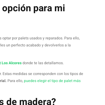
esional en distribución y transporte de mercancía,
ecio.
Aseguran la carga que tengas que transportar
 carga que se va a transportar
. Por ello,
mente para tu negocio.
onalizados en