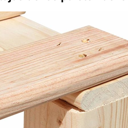
ente tanto a la fabricación y comercialización de palets de m
mpetitivo.
stas en reparación y fabricación de palets de madera, en
Alcop
. ¡Nuestro certificado de calidad ISO 9001 nos avala!
rmación de nuestros servicios,
no dudes en ponerte en contacto