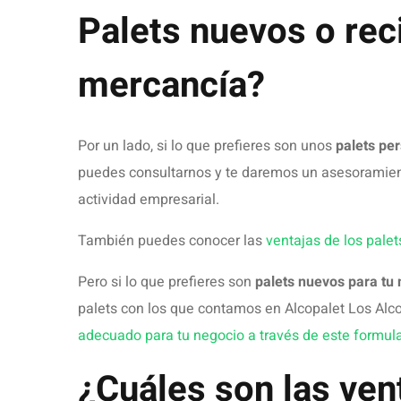
Palet nuevo de madera en Sevilla
Si quieres comprar palets nuevos en Sevilla y nece
entre las principales se encuentran:
Se pueden reutilizar para amortizar así su invers
Se pueden reciclar íntegramente en su conjunto 
Al ser estructuras muy fáciles de reparar, se pu
Además, los palets de madera son los más utilizad
gracias a la resistencia al impacto y a la flexión.
No obstante, para la correcta elección del tipo de 
recomendamos desde Alcopalet Los Alcores que nos
¿Dónde puedo compr